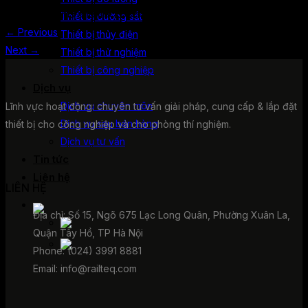
Both comments and trackbacks are currently closed.
Thiết bị đường sắt
←
Previous
Thiết bị thủy điện
Next
→
Thiết bị thử nghiệm
Thiết bị công nghiệp
Dịch vụ
Dịch vụ chuyên môn
Lĩnh vực hoạt động: chuyên tư vấn giải pháp, cung cấp & lắp đặt
Dịch vụ sau bán hàng
thiết bị cho công nghiệp và cho phòng thí nghiệm.
Dịch vụ tư vấn
Tin tức
Liên hệ
LIÊN HỆ
Địa chỉ: Số 15, Ngõ 675 Lạc Long Quân, Phường Xuân La,
Quận Tây Hồ, TP Hà Nội
Phone: (024) 3991 8881
Email: info@railteq.com