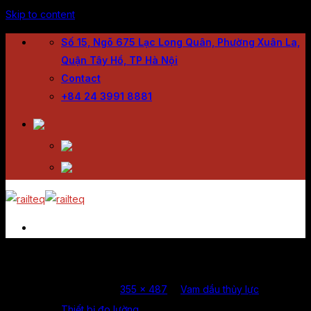
Skip to content
Số 15, Ngõ 675 Lạc Long Quân, Phường Xuân La,
Quận Tây Hồ, TP Hà Nội
Contact
+84 24 3991 8881
Trang chủ
Tool 2
Giới thiệu
Published
08/10/2024
at
355 × 487
in
Vam dầu thủy lực
Sản phẩm
Thiết bị đo lường